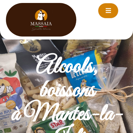
principal
Alcools,
boissons
à Mantes-la-