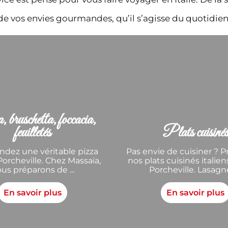
 de vos envies gourmandes, qu’il s’agisse du quotidie
 bruschetta, foccacia,
feuilletés
Plats cuisiné
ez une véritable pizza
Pas envie de cuisiner ? P
Porcheville. Chez Massaia,
nos plats cuisinés italie
us préparons de ...
Porcheville. Lasagnes
En savoir plus
En savoir plus