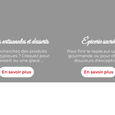
artisanales et desserts
Épicerie sucré
echerchez des produits
Pour finir le repas sur 
s typiques ? Craquez pour
gourmande ou pour off
ssert ou une glace ...
douceurs d'exception
En savoir plus
En savoir plus