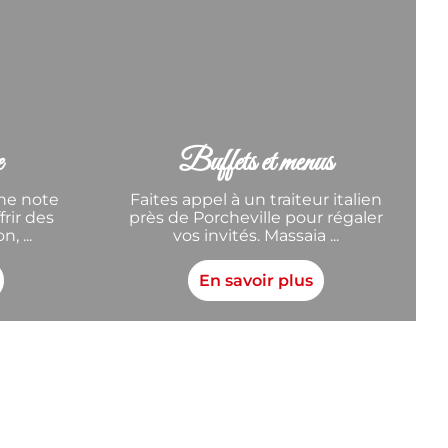
e
Buffets et menus
une note
Faites appel à un traiteur italien
rir des
près de Porcheville pour régaler
, ...
vos invités. Massaia ...
En savoir plus