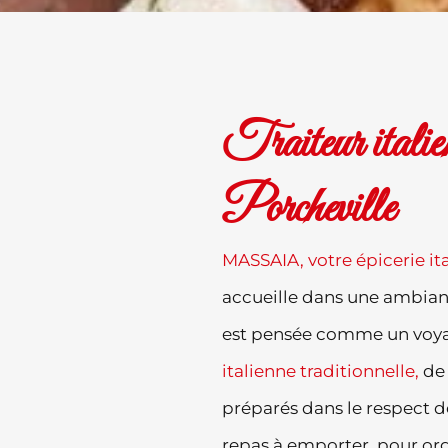
Traiteur italien 
Porcheville
MASSAIA, votre épicerie ita
accueille dans une ambian
est pensée comme un voyag
italienne traditionnelle,
de 
préparés dans le respect d
repas à emporter, pour org