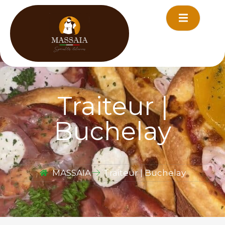
principal
Traiteur |
Buchelay
MASSAIA
Traiteur | Buchelay